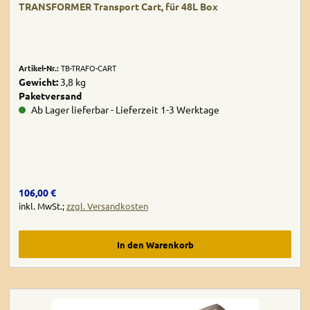
TRANSFORMER Transport Cart, für 48L Box
Artikel-Nr.:
TB-TRAFO-CART
Gewicht:
3,8 kg
Paketversand
Ab Lager lieferbar - Lieferzeit 1-3 Werktage
Regulärer Preis:
106,00 €
inkl. MwSt.;
zzgl. Versandkosten
In den Warenkorb