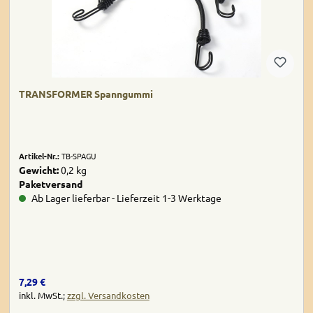
TRANSFORMER Spanngummi
Artikel-Nr.:
TB-SPAGU
Gewicht:
0,2 kg
Paketversand
Ab Lager lieferbar - Lieferzeit 1-3 Werktage
Regulärer Preis:
7,29 €
inkl. MwSt.;
zzgl. Versandkosten