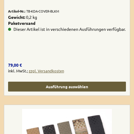
Artikel-Nr.:
TB-KDA-COVER-BLKM
Gewicht:
0,2 kg
Paketversand
Dieser Artikel ist in verschiedenen Ausführungen verfügbar.
Regulärer Preis:
79,00 €
inkl. MwSt.;
zzgl. Versandkosten
Ausführung auswählen