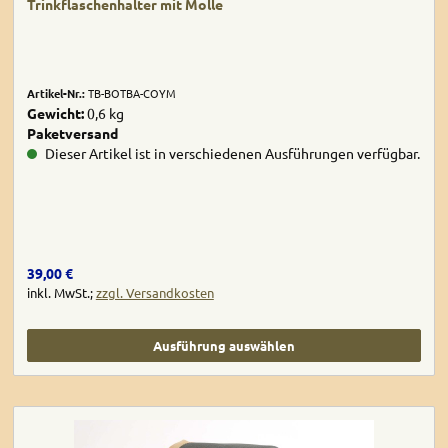
Trinkflaschenhalter mit Molle
Artikel-Nr.:
TB-BOTBA-COYM
Gewicht:
0,6 kg
Paketversand
Dieser Artikel ist in verschiedenen Ausführungen verfügbar.
Regulärer Preis:
39,00 €
inkl. MwSt.;
zzgl. Versandkosten
Ausführung auswählen