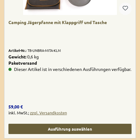
Camping Jägerpfanne mit Klappgriff und Tasche
Artikel-Nr.:
TB-UNBRA-MITA-KLM
Gewicht:
0,6 kg
Paketversand
Dieser Artikel ist in verschiedenen Ausführungen verfügbar.
Regulärer Preis:
59,00 €
inkl. MwSt.;
zzgl. Versandkosten
Ausführung auswählen