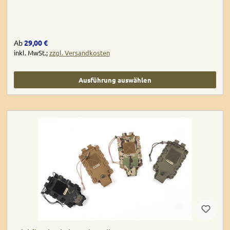
Regulärer Preis:
Ab
29,00 €
inkl. MwSt.;
zzgl. Versandkosten
Ausführung auswählen