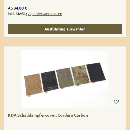
Regulärer Preis:
Ab
34,00 €
inkl. MwSt.;
zzgl. Versandkosten
Ausführung auswählen
KDA Schalldämpfercover, Cordura Carbon