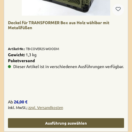
Deckel für TRANSFORMER Box aus Holz wählbar mit
Metallfüßen
Artikel-Nr.:
TB-COVER25-WOODM
Gewicht:
1,3 kg
Paketversand
Dieser Artikel ist in verschiedenen Ausführungen verfügbar.
Regulärer Preis:
Ab
26,00 €
inkl. MwSt.;
zzgl. Versandkosten
Ausführung auswählen