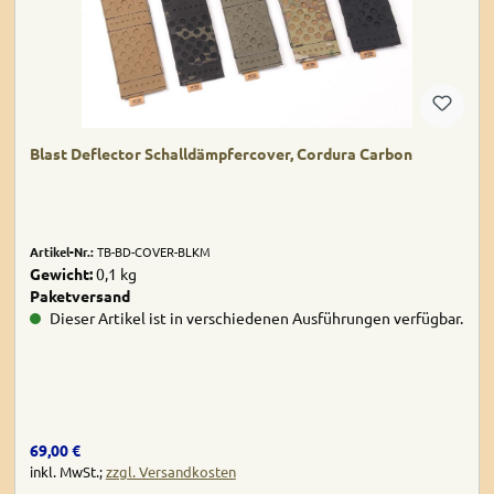
Blast Deflector Schalldämpfercover, Cordura Carbon
Artikel-Nr.:
TB-BD-COVER-BLKM
Gewicht:
0,1 kg
Paketversand
Dieser Artikel ist in verschiedenen Ausführungen verfügbar.
Regulärer Preis:
69,00 €
inkl. MwSt.;
zzgl. Versandkosten