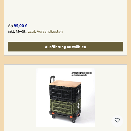
Regulärer Preis:
Ab
95,00 €
inkl. MwSt.;
zzgl. Versandkosten
Ausführung auswählen