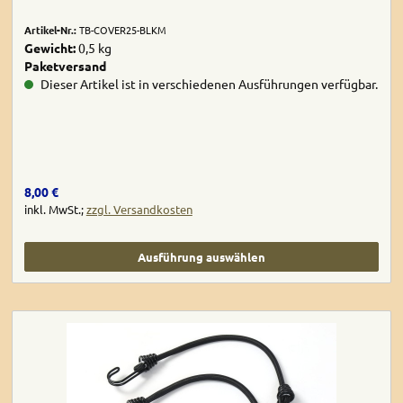
Artikel-Nr.:
TB-COVER25-BLKM
Gewicht:
0,5 kg
Paketversand
Dieser Artikel ist in verschiedenen Ausführungen verfügbar.
Regulärer Preis:
8,00 €
inkl. MwSt.;
zzgl. Versandkosten
Ausführung auswählen