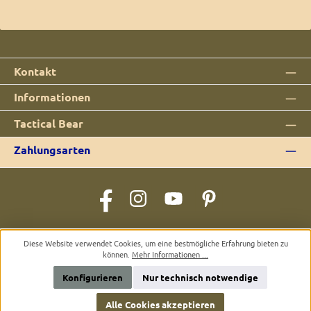
Kontakt
Informationen
Tactical Bear
Zahlungsarten
Facebook
Instagram
YouTube
Pinterest
Alle Preise inkl. gesetzl. Mehrwertsteuer zzgl.
Versandkosten
und ggf.
Diese Website verwendet Cookies, um eine bestmögliche Erfahrung bieten zu
Nachnahmegebühren, wenn nicht anders angegeben.
können.
Mehr Informationen ...
© 2026 Tactical Bear - Alle Rechte vorbehalten. Theme by
ThemeWare®
Konfigurieren
Nur technisch notwendige
Alle Cookies akzeptieren