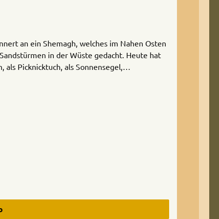
rinnert an ein Shemagh, welches im Nahen Osten
d Sandstürmen in der Wüste gedacht. Heute hat
als Picknicktuch, als Sonnensegel,
tuch uvm. Im Vergleich zu anderen Tüchern
ch erweitern sich die
ße: 120x120 cmWaschbar: 30°CFarbe: Coyote-
b