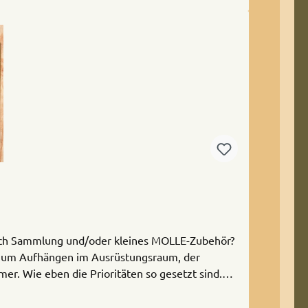
atch Sammlung und/oder kleines MOLLE-Zubehör?
 zum Aufhängen im Ausrüstungsraum, der
. Wie eben die Prioritäten so gesetzt sind.
flausch vorne, der gleichzeitig als MOLLE-Gitter
e Panel über 6 Löcher an den Ecken bzw. Seiten.