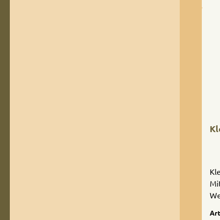
Kl
Kl
Mi
We
Da
Art
di