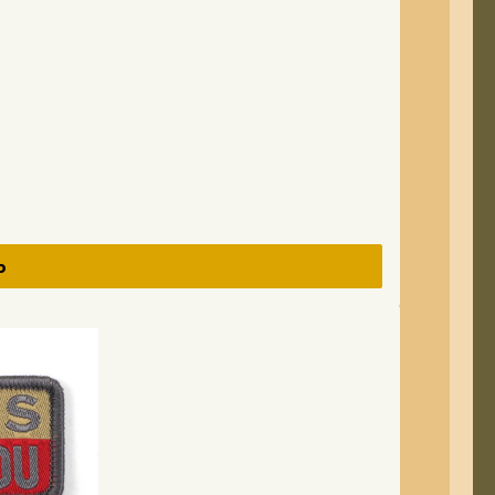
nzurollen oder zu falten. Das Klett-Panel für
gibt es in der Farbe Coyote.
b