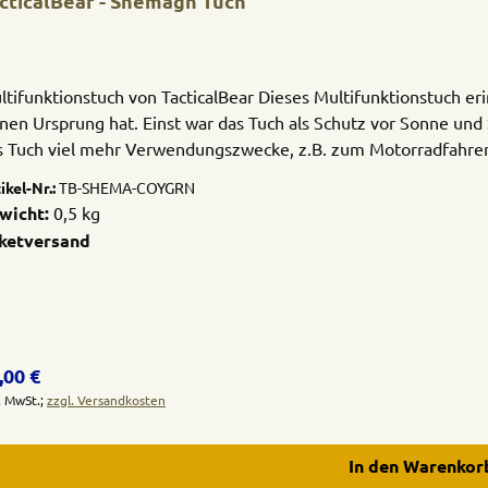
TacticalBear - Shemagh Tuch
ltifunktionstuch von TacticalBear Dieses Multifunktionstuch e
inen Ursprung hat. Einst war das Tuch als Schutz vor Sonne un
s Tuch viel mehr Verwendungszwecke, z.B. zum Motorradfahren, 
hulterwärmer, Abdeckung des Lenkrades bei großer Hitze, Hals
ikel-Nr.:
TB-SHEMA-COYGRN
ben wir uns für eine etwas größere Variante entschieden. Dadur
wicht:
0,5 kg
rwendungsmöglichkeiten enorm. Material: 100% BaumwolleMa
ketversand
ün Vor Gebrauch bitte waschen!
gulärer Preis:
,00 €
l. MwSt.;
zzgl. Versandkosten
In den Warenkor