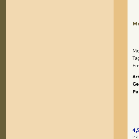
Mo
Mo
Ta
Em
mo
Art
an
Ge
un
Pa
Re
4,
ink