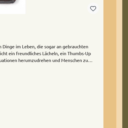
n Dinge im Leben, die sogar an gebrauchten
cht ein freundliches Lächeln, ein Thumbs-Up
Situationen herumzudrehen und Menschen zu
an Flauschflächen auf Kleidung, Taschen und
ck der Identifikation von Funktionen bei Mensch
de in EU.