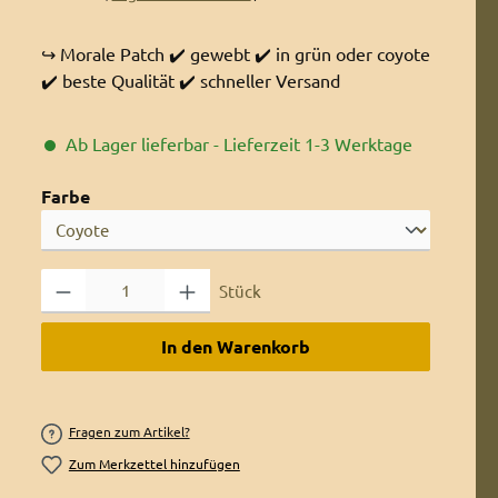
↪️ Morale Patch ✔️ gewebt ✔️ in grün oder coyote
✔️ beste Qualität ✔️ schneller Versand
Ab Lager lieferbar - Lieferzeit 1-3 Werktage
auswählen
Farbe
Produkt Anzahl: Gib den gewünschten Wert ein oder benutze die 
Stück
In den Warenkorb
Fragen zum Artikel?
Zum Merkzettel hinzufügen