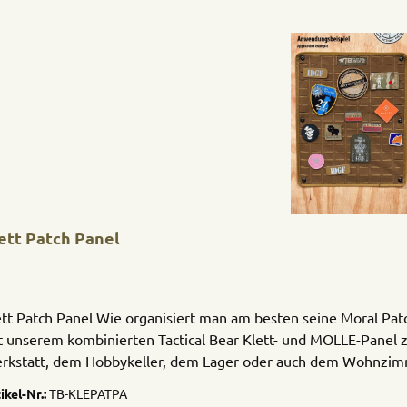
ett Patch Panel
ett Patch Panel Wie organisiert man am besten seine Moral P
t unserem kombinierten Tactical Bear Klett- und MOLLE-Panel
rkstatt, dem Hobbykeller, dem Lager oder auch dem Wohnzimmer
s Organizer-Panel ist aus Nylonstoff mit robust vernähtem Klett
ikel-Nr.:
TB-KLEPATPA
ent. Befestigen oder aufspannen lässt sich das 35 x 43 cm groß