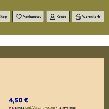
Shop
Merkzettel
Konto
Warenkorb
Regulärer Preis:
4,50 €
zzgl. Versandkosten
inkl. MwSt.;
/ Paketversand