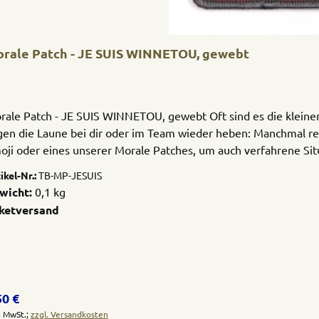
rale Patch - JE SUIS WINNETOU, gewebt
rale Patch - JE SUIS WINNETOU, gewebt Oft sind es die kleine
gen die Laune bei dir oder im Team wieder heben: Manchmal rei
oji oder eines unserer Morale Patches, um auch verfahrene 
tivieren. Darüber hinaus haben unsere Patches zum Ankletten 
ikel-Nr.:
TB-MP-JESUIS
deren Textilprodukten natürlich auch den ganz ernsthaften Zwe
wicht:
0,1 kg
d Ausrüstung.Unsere hochwertigen, gewebten Patches sind Ma
ketversand
gulärer Preis:
50 €
l. MwSt.;
zzgl. Versandkosten