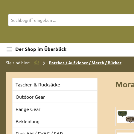
m Hauptinhalt springen
Zur Suche springen
Zur Hauptnavigation springen
Der Shop im Überblick
Sie sind hier:
Patches / Aufkleber / Merch / Bücher
Mora
Taschen & Rucksäcke
Outdoor Gear
Range Gear
Bilderga
Bekleidung
First Aid / EVAC / SAR