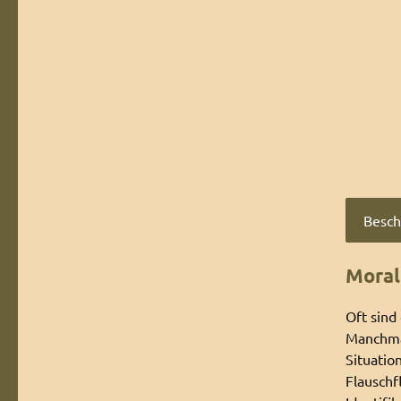
Besch
Moral
Oft sind
Manchmal
Situatio
Flauschf