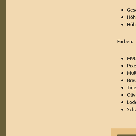
Ges
Höhe
Höhe
Farben:
M90
Pix
Mul
Bra
Tig
Oliv
Lod
Sch