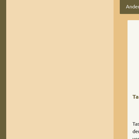
Ander
Produ
Ta
Ta
de
ve