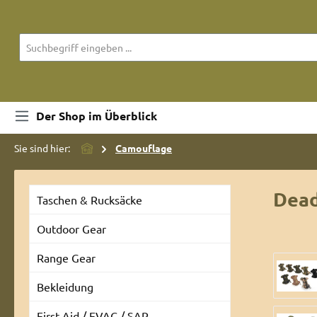
m Hauptinhalt springen
Zur Suche springen
Zur Hauptnavigation springen
Der Shop im Überblick
Sie sind hier:
Camouflage
Dead
Taschen & Rucksäcke
Outdoor Gear
Range Gear
Bilderga
Bekleidung
First Aid / EVAC / SAR