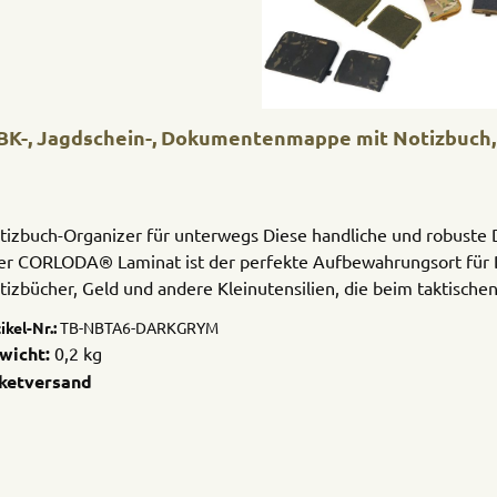
K-, Jagdschein-, Dokumentenmappe mit Notizbuch, G
h-Organizer für unterwegs Diese handliche und robuste Dokumentenmappe aus wahlweise 500D Cordura
er CORLODA® Laminat ist der perfekte Aufbewahrungsort für 
tizbücher, Geld und andere Kleinutensilien, die beim taktischen
oße Organizer-Mäppchen im Format DIN A5 ist perfekt für Notiz
ikel-Nr.:
TB-NBTA6-DARKGRYM
riante in DIN A6 eignet sich hervorragend für Jagdschein oder 
wicht:
0,2 kg
türlich auch Stifthalter eingenäht. Darüber hinaus befinden si
ketversand
gdscheine, Schießbücher oder auch EC-Karten, Ausweise sowie 
chwertiger Reißverschluss sowie Halteschlaufen für Karabiner 
lände nichts verloren geht.Die Mäppchen werden in unserer Te
fertigt und sind in 5 Designs erhältlich: Schwarz, Multicam 