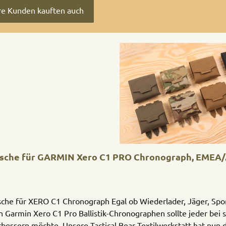
e Kunden kauften auch
ktgalerie überspringen
sche für GARMIN Xero C1 PRO Chronograph, EMEA
sche für XERO C1 Chronograph Egal ob Wiederlader, Jäger, Spor
n Garmin Xero C1 Pro Ballistik-Chronographen sollte jeder bei 
rbessern möchte. Unsere Tactical Bear Textilwerkstatt hat nun 