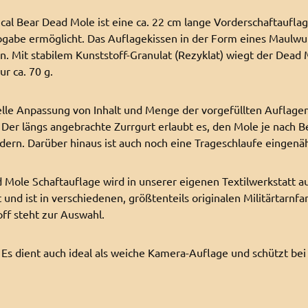
ical Bear Dead Mole ist eine ca. 22 cm lange Vorderschaftauflag
gabe ermöglicht. Das Auflagekissen in der Form eines Maulwur
n. Mit stabilem Kunststoff-Granulat (Rezyklat) wiegt der Dead M
ur ca. 70 g.
elle Anpassung von Inhalt und Menge der vorgefüllten Auflagen
 Der längs angebrachte Zurrgurt erlaubt es, den Mole je nach 
dern. Darüber hinaus ist auch noch eine Trageschlaufe eingenä
 Mole Schaftauflage wird in unserer eigenen Textilwerkstatt au
t und ist in verschiedenen, größtenteils originalen Militärtarnf
ff steht zur Auswahl.
 Es dient auch ideal als weiche Kamera-Auflage und schützt be