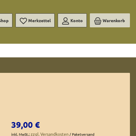
Shop
Merkzettel
Konto
Warenkorb
Regulärer Preis:
39,00 €
zzgl. Versandkosten
inkl. MwSt.;
/ Paketversand