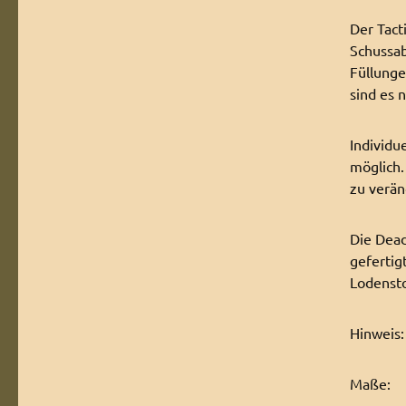
Der Tact
Schussab
Füllunge
sind es n
Individu
möglich.
zu verän
Die Dead
gefertig
Lodensto
Hinweis:
Maße: