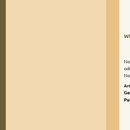
WB
Notizbuc
od
No
gr
Art
Va
Ge
na
Pa
Ja
ho
Ge
ge