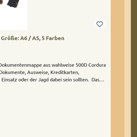
röße: A6 / A5, 5 Farben
Dokumente, Ausweise, Kreditkarten,
 Einsatz oder der Jagd dabei sein sollten. Das
bücher oder Einlegeblöcke. Die kleinere
Waffenbesitzkarte. In beiden Größen sind
ch Inneren diverse Fächer für Dokumente wie
Banknoten und Kleingeld. Ein umlaufender,
o. Ä. sorgen dafür, dass auch bei Bewegung im
xtilwerkstatt aus widerstandsfähigen Laminaten
Grün oder Schwarz, sowie CORLODA® Grau oder