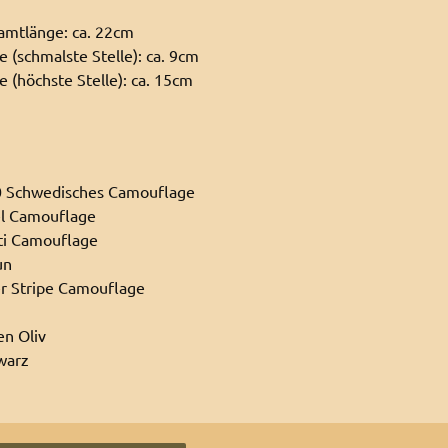
amtlänge: ca. 22cm
 (schmalste Stelle): ca. 9cm
 (höchste Stelle): ca. 15cm
 Schwedisches Camouflage
el Camouflage
ti Camouflage
un
er Stripe Camouflage
en Oliv
warz