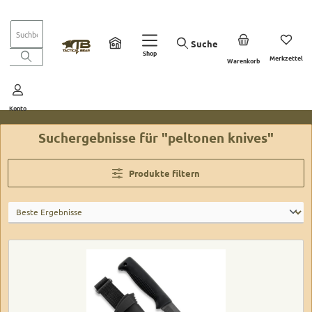
Zum Hauptinhalt springen
Suche
Shop
Du ha
Merkzettel
Warenkorb
Konto
Suchergebnisse für "peltonen knives"
Produkte filtern