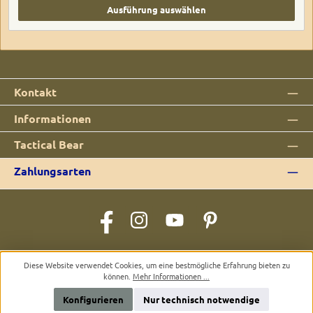
Ausführung auswählen
Kontakt
Informationen
Tactical Bear
Zahlungsarten
Facebook
Instagram
YouTube
Pinterest
Alle Preise inkl. gesetzl. Mehrwertsteuer zzgl.
Versandkosten
und ggf.
Diese Website verwendet Cookies, um eine bestmögliche Erfahrung bieten zu
Nachnahmegebühren, wenn nicht anders angegeben.
können.
Mehr Informationen ...
© 2026 Tactical Bear - Alle Rechte vorbehalten. Theme by
ThemeWare®
Konfigurieren
Nur technisch notwendige