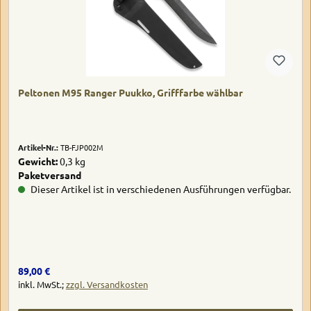
Peltonen M95 Ranger Puukko, Grifffarbe wählbar
Artikel-Nr.:
TB-FJP002M
Gewicht:
0,3 kg
Paketversand
Dieser Artikel ist in verschiedenen Ausführungen verfügbar.
Regulärer Preis:
89,00 €
inkl. MwSt.;
zzgl. Versandkosten